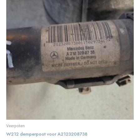
Veerpoten
W212 demperpoot voor A2123208738