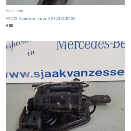
Veerpoten
W212 Veerpoot voor A2123208738
€
50