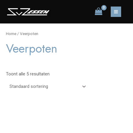
Ga
naar
MAIN
de
inhoud
MEN
Home
/ Veerpoten
Veerpoten
Toont alle 5 resultaten