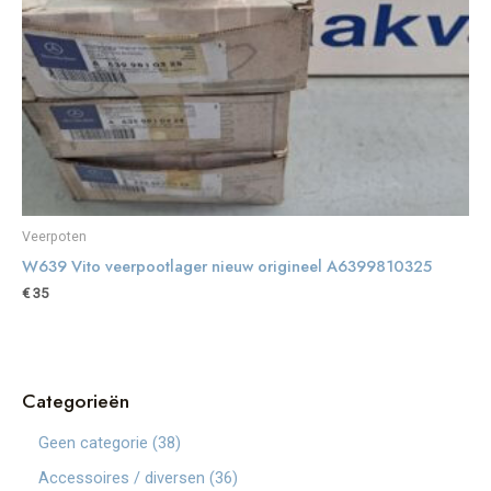
Veerpoten
W639 Vito veerpootlager nieuw origineel A6399810325
€
35
Categorieën
3
Geen categorie
38
8
3
Accessoires / diversen
36