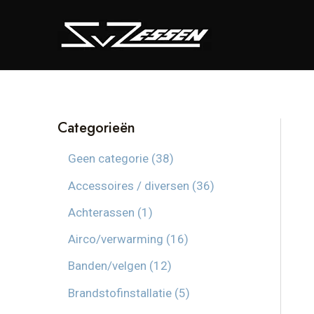
Ga
naar
de
inhoud
Categorieën
3
Geen categorie
38
8
3
Accessoires / diversen
36
p
6
1
Achterassen
1
r
p
p
1
Airco/verwarming
16
o
r
r
6
1
Banden/velgen
12
d
o
o
p
2
5
Brandstofinstallatie
5
u
d
d
r
p