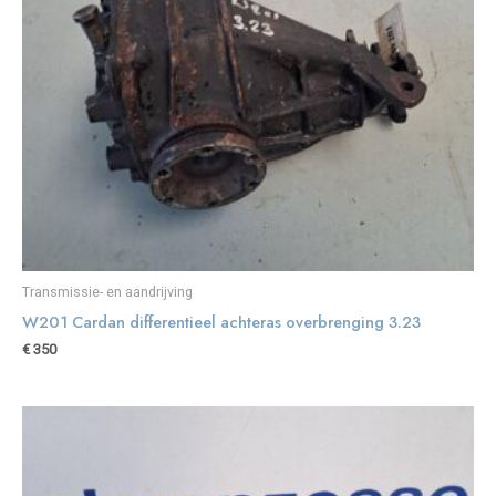
Transmissie- en aandrijving
W201 Cardan differentieel achteras overbrenging 3.23
€
350