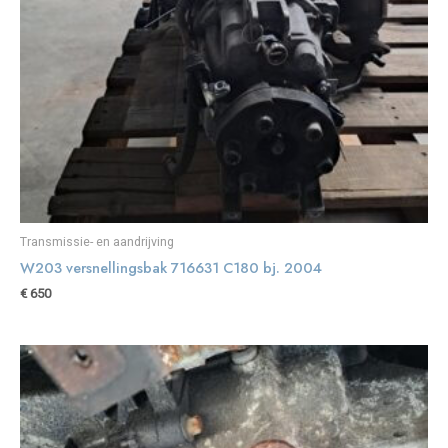
Transmissie- en aandrijving
W203 versnellingsbak 716631 C180 bj. 2004
€
650