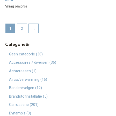
Vraag om prijs
1
2
→
Categorieën
3
Geen categorie
38
8
3
Accessoires / diversen
36
p
6
1
Achterassen
1
r
p
p
1
Airco/verwarming
16
o
r
r
6
1
Banden/velgen
12
d
o
o
p
2
5
Brandstofinstallatie
5
u
d
d
r
p
p
2
Carrosserie
201
c
u
u
o
r
r
0
3
Dynamo's
3
t
c
c