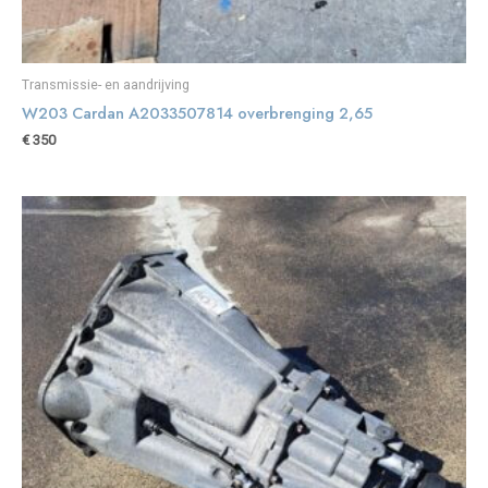
Transmissie- en aandrijving
W203 Cardan A2033507814 overbrenging 2,65
€
350