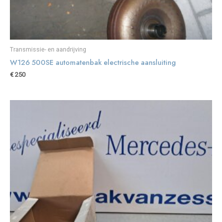
Transmissie- en aandrijving
W126 500SE automatenbak electrische aansluiting
€
250