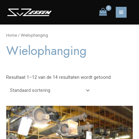
Ga
naar
MAIN
de
inhoud
MEN
Home
/ Wielophanging
Wielophanging
Resultaat 1–12 van de 14 resultaten wordt getoond