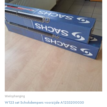
Wielophanging
W123 set Schokdempers voorzijde A1233200030