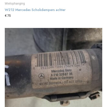
Wielophanging
W212 Mercedes Schokdempers achter
€
75