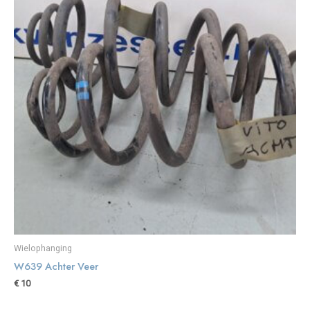
Wielophanging
W639 Achter Veer
€
10