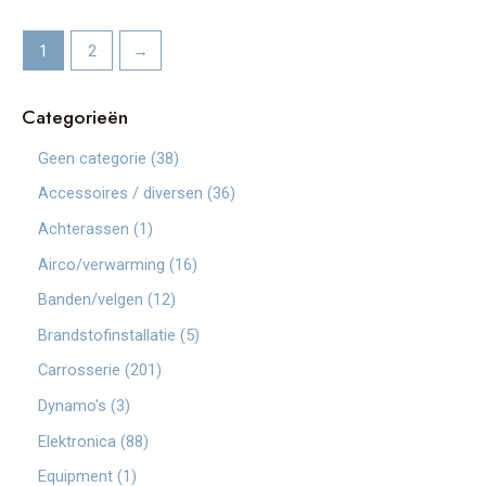
1
2
→
Categorieën
3
Geen categorie
38
8
3
Accessoires / diversen
36
p
6
1
Achterassen
1
r
p
p
1
Airco/verwarming
16
o
r
r
6
1
Banden/velgen
12
d
o
o
p
2
5
Brandstofinstallatie
5
u
d
d
r
p
p
2
Carrosserie
201
c
u
u
o
r
r
0
3
Dynamo's
3
t
c
c
d
o
o
1
p
e
8
Elektronica
88
t
t
u
d
d
p
r
n
8
e
1
Equipment
1
c