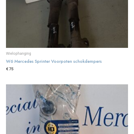
Wielophanging
W6 Mercedes Sprinter Voorpoten schokdempers
€
75