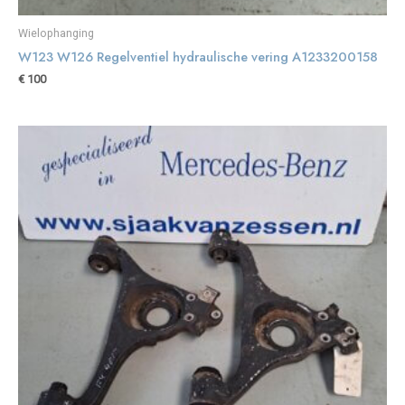
Wielophanging
W123 W126 Regelventiel hydraulische vering A1233200158
€
100