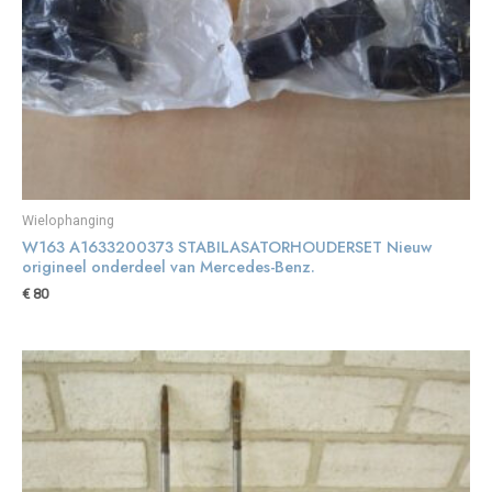
Wielophanging
W163 A1633200373 STABILASATORHOUDERSET Nieuw
origineel onderdeel van Mercedes-Benz.
€
80