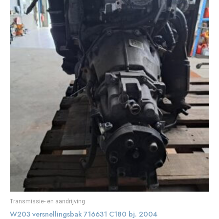
Transmissie- en aandrijving
W203 versnellingsbak 716631 C180 bj. 2004