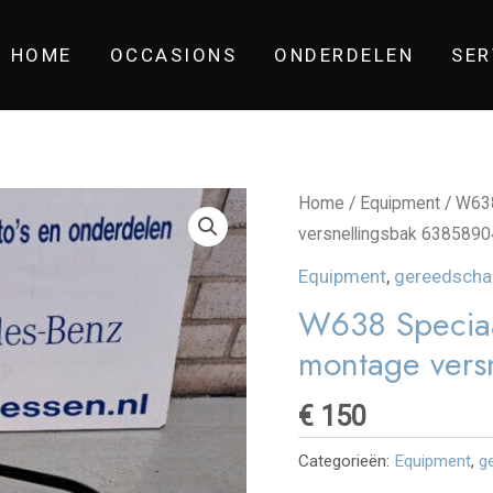
HOME
OCCASIONS
ONDERDELEN
SER
Home
/
Equipment
/ W638
versnellingsbak 638589
Equipment
,
gereedscha
W638 Specia
montage vers
€
150
Categorieën:
Equipment
,
g