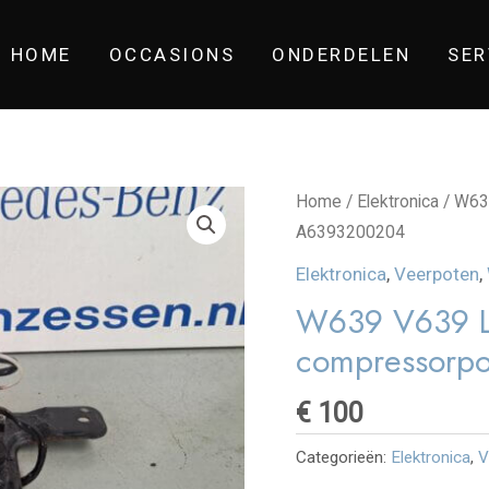
HOME
OCCASIONS
ONDERDELEN
SER
Home
/
Elektronica
/ W63
A6393200204
Elektronica
,
Veerpoten
,
W639 V639 L
compressor
€
100
Categorieën:
Elektronica
,
V