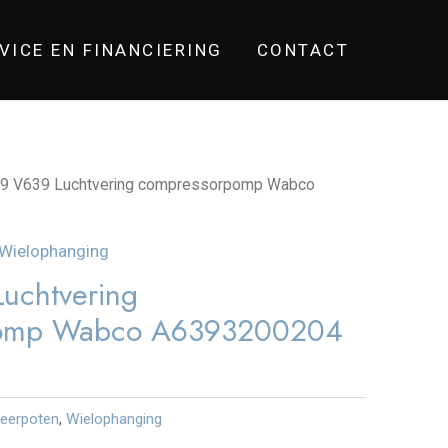
VICE EN FINANCIERING
CONTACT
9 V639 Luchtvering compressorpomp Wabco
Wielophanging
uchtvering
pomp Wabco A6393200204
eerpoten
,
Wielophanging