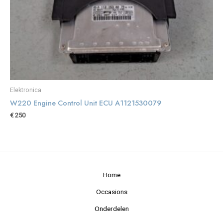
Elektronica
W220 Engine Control Unit ECU A1121530079
€
250
Home
Occasions
Onderdelen