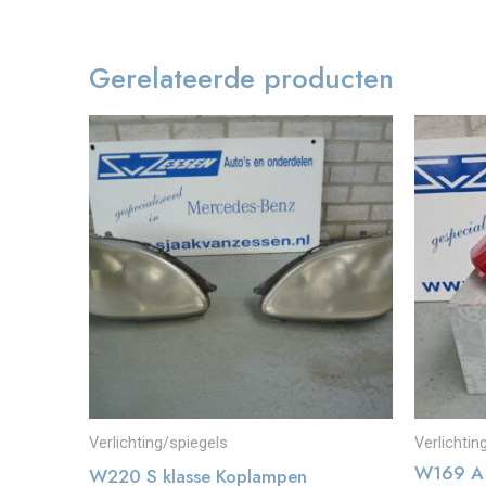
Gerelateerde producten
Verlichting/spiegels
Verlichtin
W169 A k
W220 S klasse Koplampen