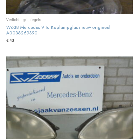
Verlichting/spiegels
W638 Mercedes Vito Koplampglas nieuw origineel
A0038269390
€
40