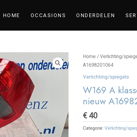
HOME
OCCASIONS
ONDERDELEN
SER
Home
/
Verlichting/spieg
A1698201064
Verlichting/spiegels
W169 A klasse
nieuw A1698
€
40
Categorie:
Verlichting/spie