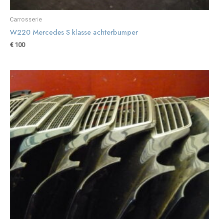
Carrosserie
W220 Mercedes S klasse achterbumper
€
100