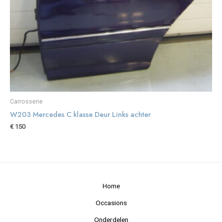
Carrosserie
W203 Mercedes C klasse Deur Links achter
€
150
Home
Occasions
Onderdelen