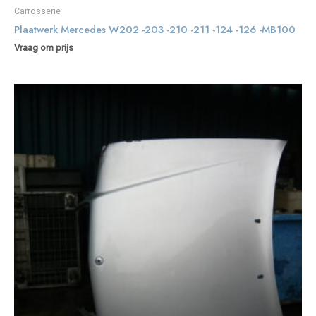
Carrosserie
Plaatwerk Mercedes W202 -203 -210 -211 -124 -126 -MB100
Vraag om prijs