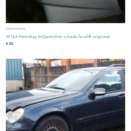
Carrosserie
W124 Motorkap briljantzilver schade facelift origineel
€
50