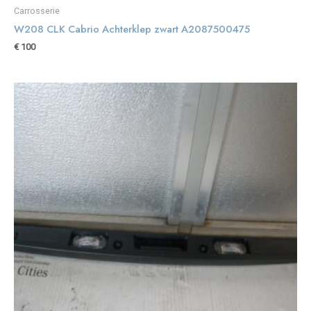
Carrosserie
W208 CLK Cabrio Achterklep zwart A2087500475
€
100