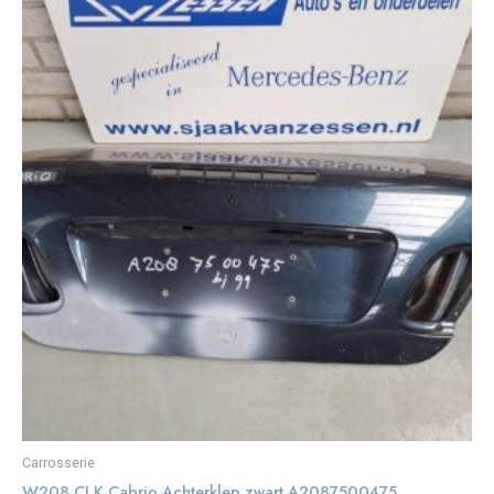
Carrosserie
W208 CLK Cabrio Achterklep zwart A2087500475