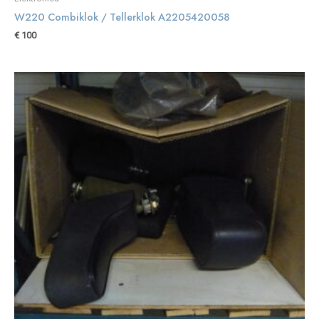
W220 Combiklok / Tellerklok A2205420058
€
100