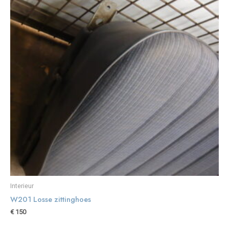
Interieur
W201 Losse zittinghoes
€
150