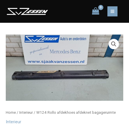
Ga
naar
MAIN
de
inhoud
MEN
Home
/
Interieur
/ W124 Rollo afdekhoes afdeknet bagageruimte
Interieur