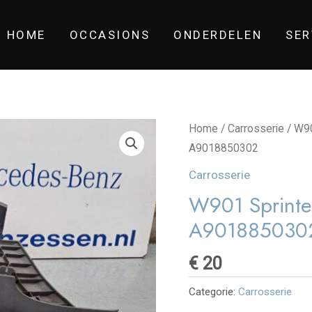
HOME
OCCASIONS
ONDERDELEN
SER
Home
/
Carrosserie
/ W90
A9018850302
Carrosserie
W901 Sprinte
A901885030
€
20
Categorie:
Carrosserie