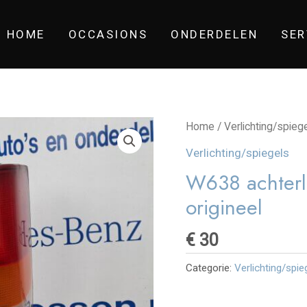
HOME
OCCASIONS
ONDERDELEN
SER
Home
/
Verlichting/spieg
Verlichting/spiegels
W638 achterl
origineel
€
30
Categorie:
Verlichting/spie