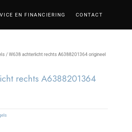
VICE EN FINANCIERING
CONTACT
els
/ W638 achterlicht rechts A6388201364 origineel
icht rechts A6388201364
gels