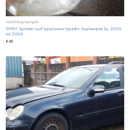
Verlichting/spiegels
W901 Sprinter oud type/nieuw typediv. koplampen bj. 2002
tot 2006
€
40