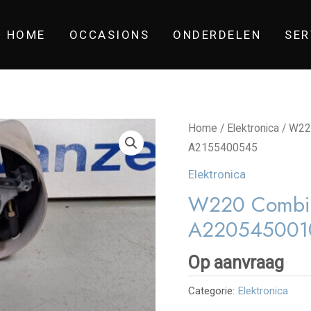
HOME
OCCASIONS
ONDERDELEN
SER
Home
/
Elektronica
/ W22
A2155400545
Elektronica
W220 Combi s
A220545001
Op aanvraag
Categorie:
Elektronica