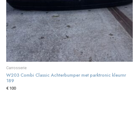
Carrosserie
W203 Combi Classic Achterbumper met parktronic kleurnr
189
€
100