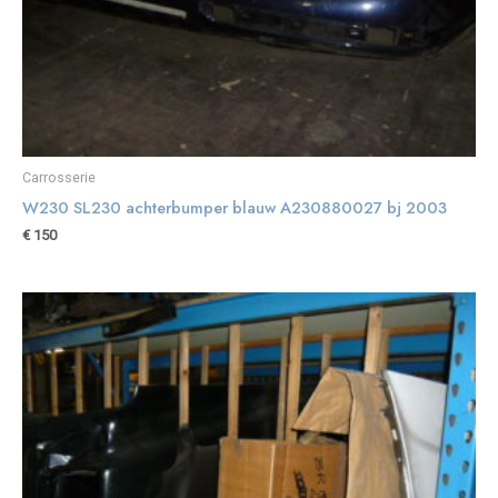
Carrosserie
W230 SL230 achterbumper blauw A230880027 bj 2003
€
150