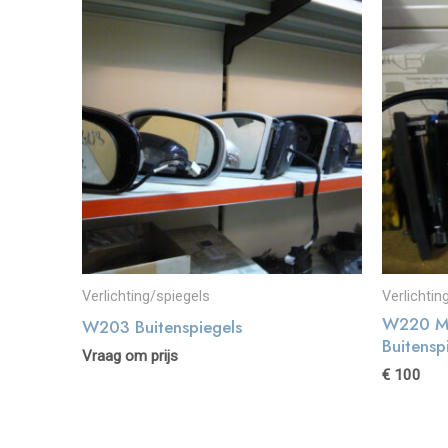
Verlichting/spiegels
Verlichtin
W220 Me
W203 Buitenspiegels
Buitensp
Vraag om prijs
€
100