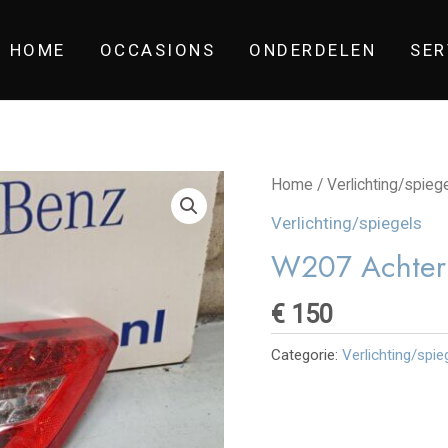
HOME
OCCASIONS
ONDERDELEN
SER
Home
/
Verlichting/spieg
Verlichting/spiegels
W207 Achterl
€
150
Categorie:
Verlichting/spie