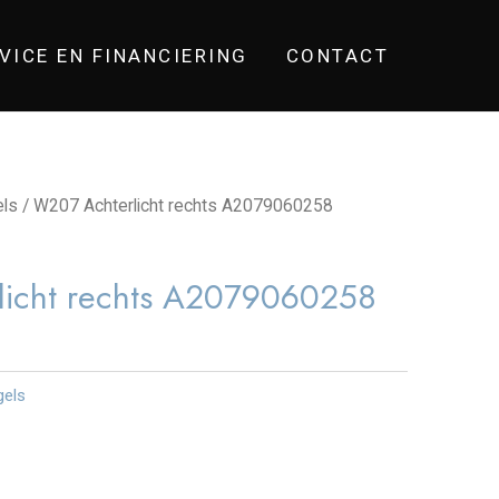
VICE EN FINANCIERING
CONTACT
els
/ W207 Achterlicht rechts A2079060258
icht rechts A2079060258
gels