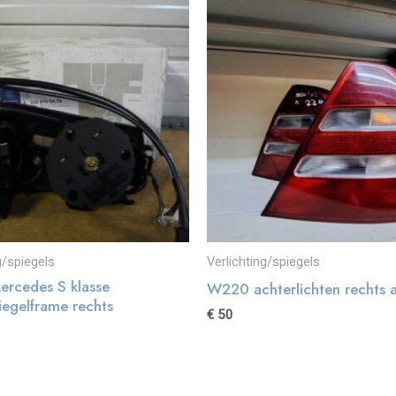
g/spiegels
Verlichting/spiegels
rcedes S klasse
W220 achterlichten rechts 
iegelframe rechts
€
50