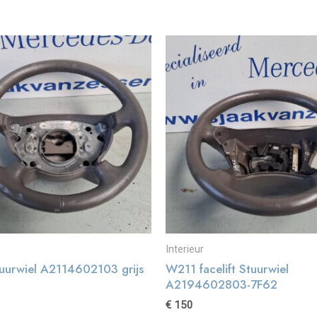
Interieur
uurwiel A2114602103 grijs
W211 facelift Stuurwiel
A2194602803-7F62
€
150