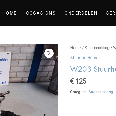
HOME
OCCASIONS
ONDERDELEN
SER
Home
/
Stuurinrichting
/ W
Stuurinrichting
W203 Stuurh
€
125
Categorie:
Stuurinrichting