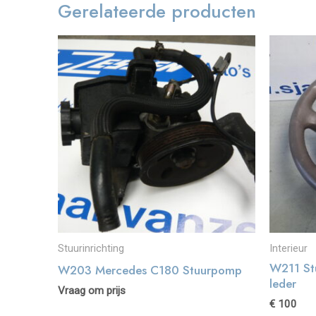
Gerelateerde producten
Stuurinrichting
Interieur
W211 St
W203 Mercedes C180 Stuurpomp
leder
Vraag om prijs
€
100