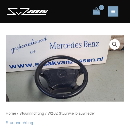
Ga
naar
MAIN
de
inhoud
MEN
Home
/
Stuurinrichting
/ W202 Stuurwiel blauw leder
Stuurinrichting