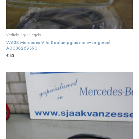
Verlichting/spiegels
W638 Mercedes Vito Koplampglas nieuw origineel
A0038269390
€
40