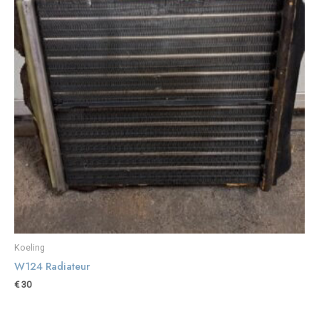
Koeling
W124 Radiateur
€
30