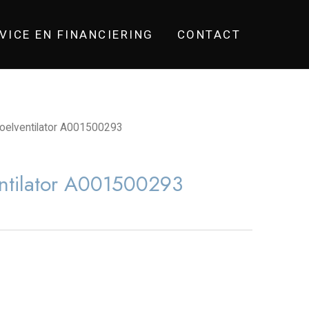
VICE EN FINANCIERING
CONTACT
elventilator A001500293
ntilator A001500293