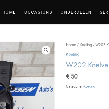
HOME
OCCASIONS
ONDERDELEN
SER
Home
/
Koeling
/ W202 Ko
Koeling
W202 Koelve
€
50
Categorie:
Koeling