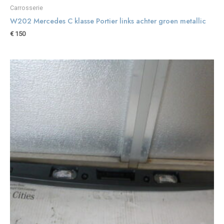
Carrosserie
W202 Mercedes C klasse Portier links achter groen metallic
€
150