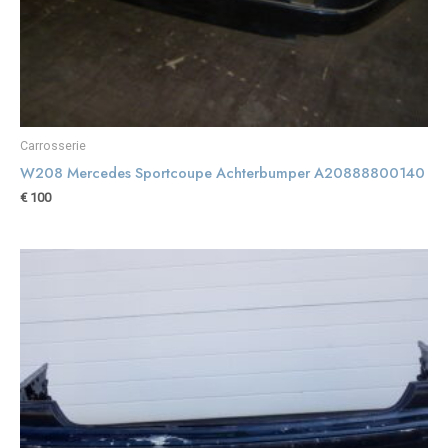
Carrosserie
W208 Mercedes Sportcoupe Achterbumper A20888800140
€
100