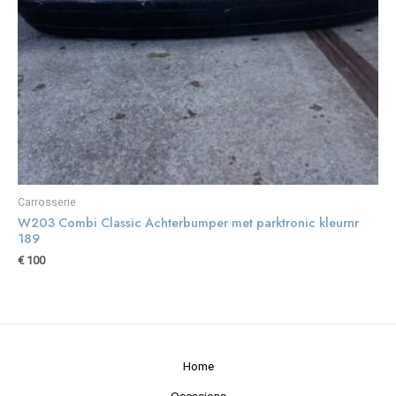
Carrosserie
W203 Combi Classic Achterbumper met parktronic kleurnr
189
€
100
Home