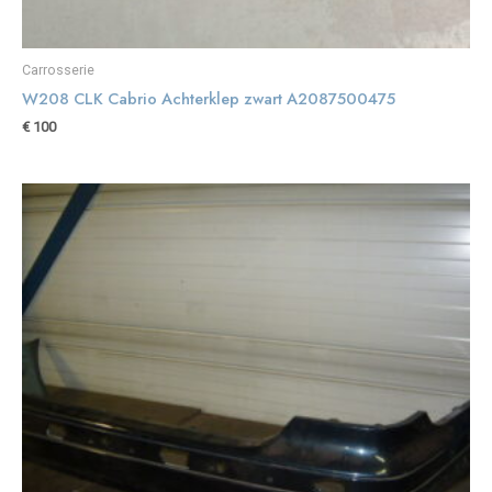
Carrosserie
W208 CLK Cabrio Achterklep zwart A2087500475
€
100