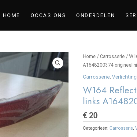
HOME
OCCASIONS
ONDERDELEN
SER
Home
/
Carrosserie
/ W16
A1648200374 origineel n
Carrosserie
,
Verlichtin
W164 Reflect
links A16482
€
20
Categorieën:
Carrosserie
,