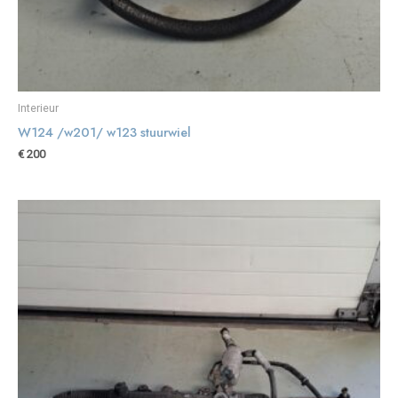
Interieur
W124 /w201/ w123 stuurwiel
€
200