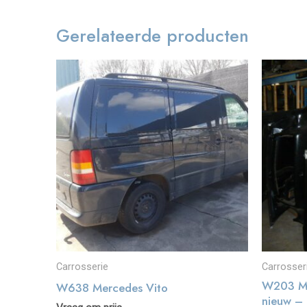
Gerelateerde producten
Carrosserie
Carrosser
W203 Me
W638 Mercedes Vito
nieuw – 