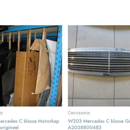
ie
Carrosserie
rcedes C klasse Motorkap
W203 Mercedes C klasse Gri
origineel
A2038800483