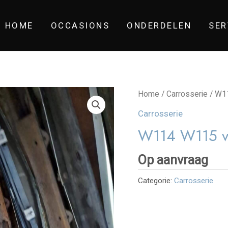
HOME
OCCASIONS
ONDERDELEN
SER
Home
/
Carrosserie
/ W1
Carrosserie
W114 W115 v
Op aanvraag
Categorie:
Carrosserie