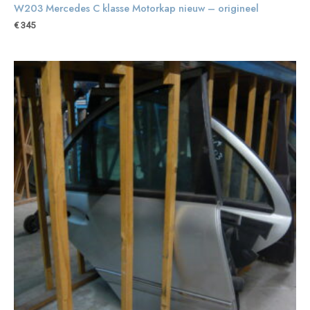
W203 Mercedes C klasse Motorkap nieuw – origineel
€
345