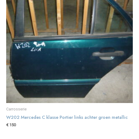
Carrosserie
W202 Mercedes C klasse Portier links achter groen metallic
€
150