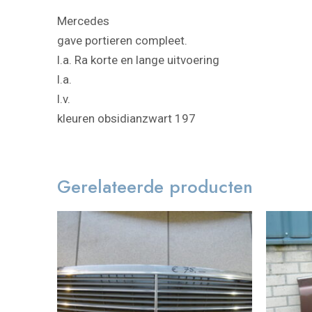
Mercedes
gave portieren compleet.
l.a. Ra korte en lange uitvoering
l.a.
l.v.
kleuren obsidianzwart 197
Gerelateerde producten