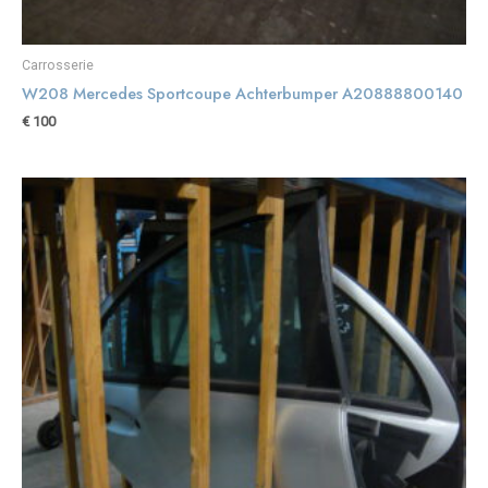
Carrosserie
W208 Mercedes Sportcoupe Achterbumper A20888800140
€
100