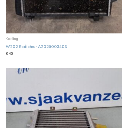
Koeling
W202 Radiateur A2025003403
€
40