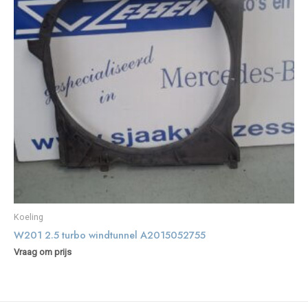
Koeling
W201 2.5 turbo windtunnel A2015052755
Vraag om prijs