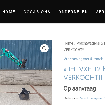
HOME
OCCASIONS
ONDERDELEN
SER
Home
/
Vrachtwagens & 
VERKOCHT!!
Vrachtwagens & machi
x IHI VXE 12
VERKOCHT!!
Op aanvraag
Categorie:
Vrachtwagens 