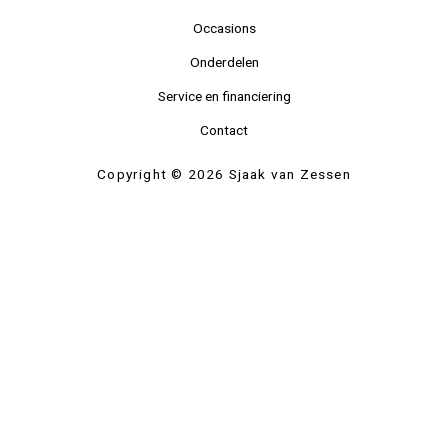
Occasions
Onderdelen
Service en financiering
Contact
Copyright © 2026 Sjaak van Zessen