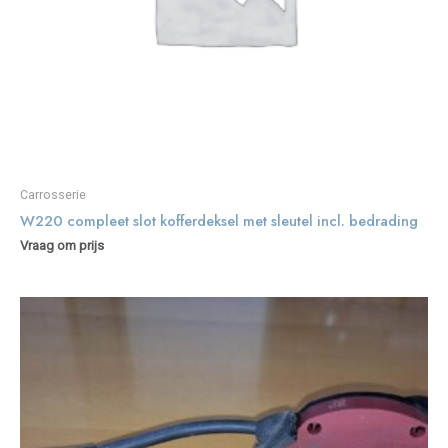
Carrosserie
W220 compleet slot kofferdeksel met sleutel incl. bedrading
Vraag om prijs