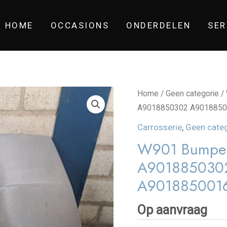
HOME
OCCASIONS
ONDERDELEN
SER
Home
/
Geen categorie
/ 
A9018850302 A9018850
Carrosserie
,
Geen cate
W901 Bumperh
A901885030
A901885001
Op aanvraag