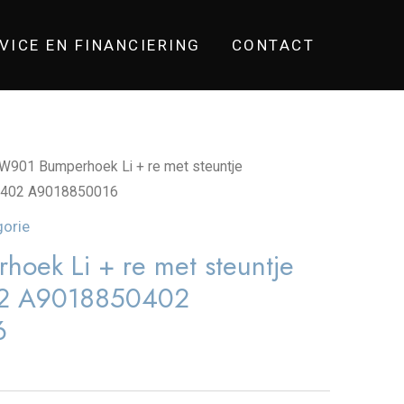
VICE EN FINANCIERING
CONTACT
W901 Bumperhoek Li + re met steuntje
402 A9018850016
gorie
oek Li + re met steuntje
2 A9018850402
6