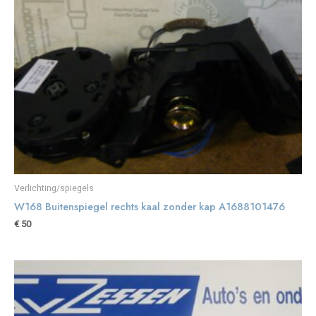
Verlichting/spiegels
W168 Buitenspiegel rechts kaal zonder kap A1688101476
€
50