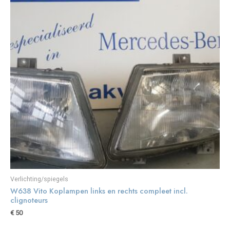
Verlichting/spiegels
W638 Vito Koplampen links en rechts compleet incl.
clignoteurs
€
50