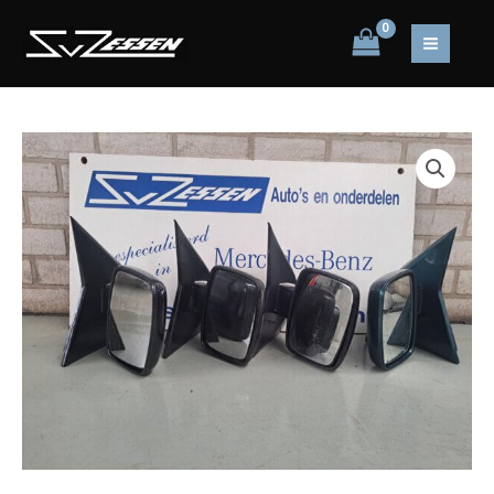
Ga
naar
MAIN
de
inhoud
MEN