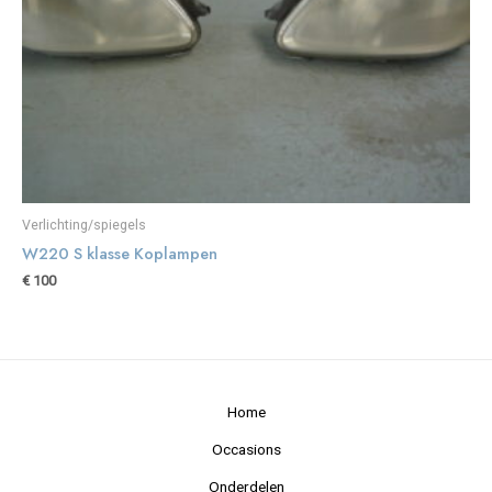
Verlichting/spiegels
W220 S klasse Koplampen
€
100
Home
Occasions
Onderdelen