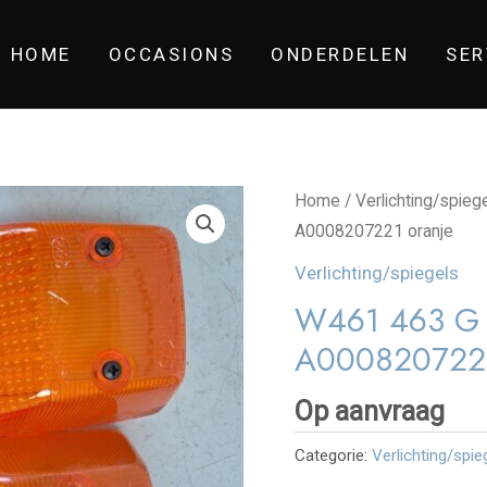
HOME
OCCASIONS
ONDERDELEN
SER
Home
/
Verlichting/spieg
A0008207221 oranje
Verlichting/spiegels
W461 463 G k
A0008207221
Op aanvraag
Categorie:
Verlichting/spie