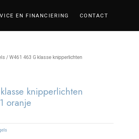
VICE EN FINANCIERING
CONTACT
els
/ W461 463 G klasse knipperlichten
lasse knipperlichten
 oranje
gels