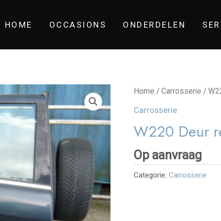
HOME
OCCASIONS
ONDERDELEN
SER
Home
/
Carrosserie
/ W22
Carrosserie
W220 Deur re
Op aanvraag
Categorie:
Carrosserie