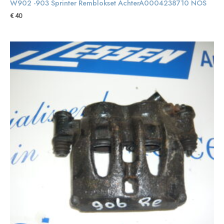
W902 -903 Sprinter Remblokset AchterA0004238710 NOS
€
40