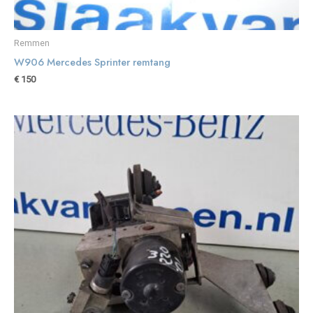
Remmen
W906 Mercedes Sprinter remtang
€
150