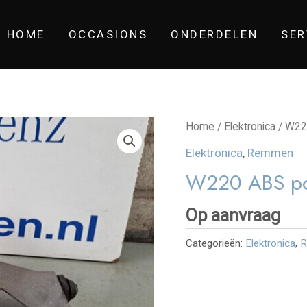
HOME
OCCASIONS
ONDERDELEN
SER
Home
/
Elektronica
/ W22
Elektronica
,
Remmen
W220 ABS p
Op aanvraag
Categorieën:
Elektronica
,