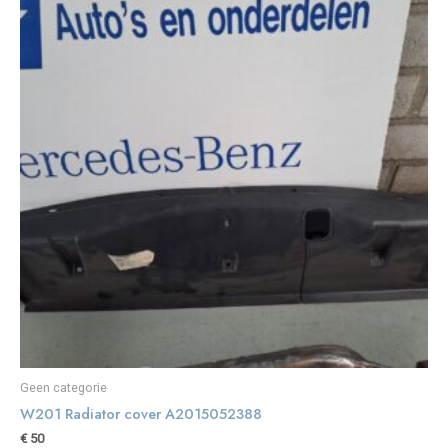
Geen categorie
W201 Radiator cover A2015052388
€
50