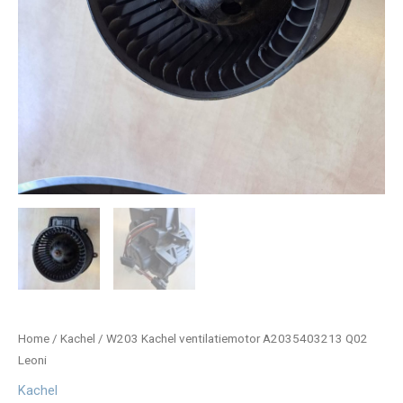
Home
/
Kachel
/ W203 Kachel ventilatiemotor A2035403213 Q02
Leoni
Kachel