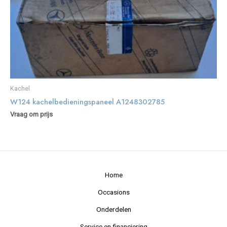
Kachel
W124 kachelbedieningspaneel A1248302785
Vraag om prijs
Home
Occasions
Onderdelen
Service en financiering